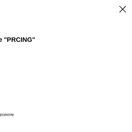
е "PRCING"
ирсингом