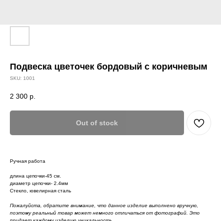
Подвеска цветочек бордовый с коричневым
SKU:
1001
2 300
р.
Out of stock
Ручная работа
длина цепочки-45 см.
диаметр цепочки- 2.4мм
Стекло, ювелирная сталь
Пожалуйста, обратите внимание, что данное изделие выполнено вручную,
поэтому реальный товар может немного отличаться от фотографий. Это
придает каждому изделию уникальность.